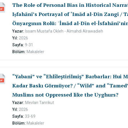
The Role of Personal Bias in Historical Narrat
Iṣfahānī’s Portrayal of ‘Imād al-Dīn Zangī / T
Önyargının Rolü: ʿİmād al-Dīn el-İsfahānī’ni
Tasviri
Yazar:
Issam Mustafa Okleh - Almahdi Alrawadieh
Yıl:
2026
Sayfa:
9-31
Bölüm:
Makaleler
“Yabani” ve “Ehlîleştirilmiş” Barbarlar: Hui
Kadar Baskı Görmüyor? / “Wild” and “Tamed”
Muslims not Oppressed like the Uyghurs?
Yazar:
Mevlan Tanrikut
Yıl:
2026
Sayfa:
33-69
Bölüm:
Makaleler