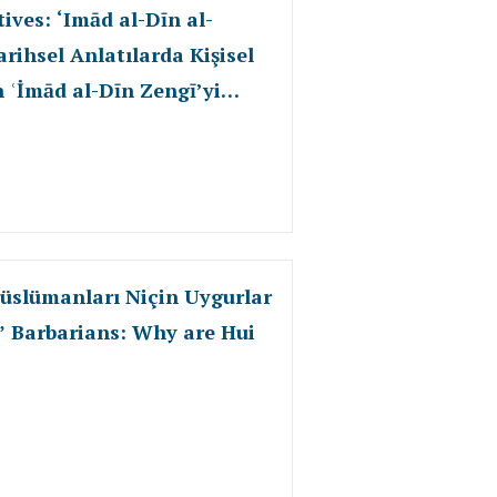
ives: ‘Imād al-Dīn al-
arihsel Anlatılarda Kişisel
n ʿİmād al-Dīn Zengī’yi
 Müslümanları Niçin Uygurlar
 Barbarians: Why are Hui