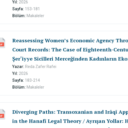
Yıl:
2026
Sayfa:
153-181
Bölüm:
Makaleler
Reassessing Women’s Economic Agency Throu
Court Records: The Case of Eighteenth-Centu
Şer‘iyye Sicilleri Merceğinden Kadınların Ek
Değerlendirmek: XVIII. Yüzyıl Osmanlı Trabl
Yazar:
Reda Zafer Rafei
Yıl:
2026
Sayfa:
183-214
Bölüm:
Makaleler
Diverging Paths: Transoxanian and Irāqī Ap
in the Hanafī Legal Theory / Ayrışan Yollar: 