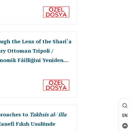
gh the Lens of the Shari‘a
ry Ottoman Tripoli /
onomik Fâilliğini Yeniden
usu Örneği
proaches to
Takhsīs al‑ʿilla
EN
Hanefî Fıkıh Usulünde