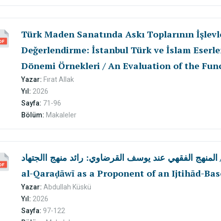
Türk Maden Sanatında Askı Toplarının İşlevle
Değerlendirme: İstanbul Türk ve İslam Eserl
Dönemi Örnekleri / An Evaluation of the Func
Hangings in Turkish Metal Art: Ottoman Per
Yazar:
Fırat Allak
Yıl:
2026
Istanbul Museum of Turkish and Islamic Arts
Sayfa:
71-96
Bölüm:
Makaleler
المنهج الفقهي عند يوسف القرضاوي: رائد منهج االجتهاد / Fiqh Approaches of Yūsuf
al-Qaraḍāwī as a Proponent of an Ijtihād-B
Yazar:
Abdullah Küskü
Yıl:
2026
Sayfa:
97-122