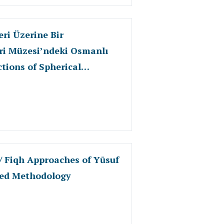
ri Üzerine Bir
eri Müzesi’ndeki Osmanlı
tions of Spherical
iod Examples in the
ased Methodology