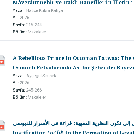
Mâverâünnehir ve Iraklı Hanefîler’in İlletin 
Yazar:
Hatice Kübra Kahya
Yıl:
2026
Sayfa:
215-244
Bölüm:
Makaleler
A Rebellious Prince in Ottoman Fatwas: The 
Osmanlı Fetvalarında Asi bir Şehzade: Bayez
Yazar:
Ayşegül Şimşek
Yıl:
2026
Sayfa:
245-266
Bölüm:
Makaleler
لتعليل إلي تكون النظرية الفقهية: قراءة في الأسرار للدبوسي
Justification (
taʿlil
) to the Formation of Legal