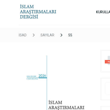
KURULL
İSAD
SAYILAR
55