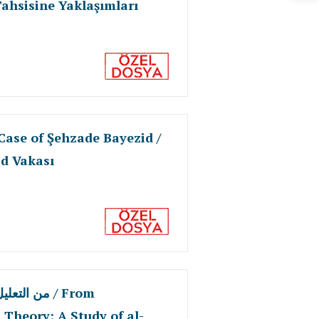
Tahsisine Yaklaşımları
Case of Şehzade Bayezid /
id Vakası
من ا / From
 Theory: A Study of al-