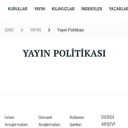
KURULLAR
YAYIN
KILAVUZLAR
İNDEKSLER
YAZARLA
İSAD
YAYIN
Yayın Politikası
YAYIN POLİTİKASI
DERGİ
İslam
Osmanlı
Kullanım
ARŞİVİ
Araştırmaları
Araştırmaları
Şartları