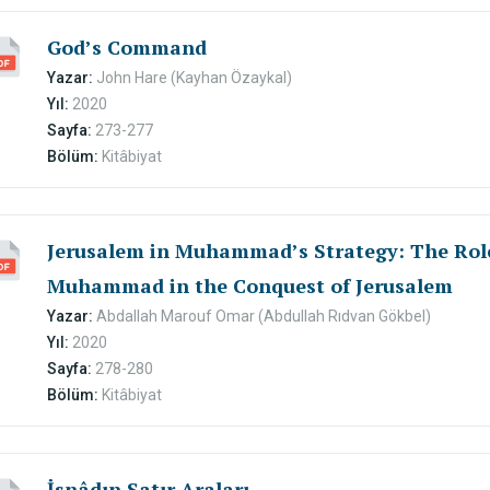
God’s Command
Yazar:
John Hare (Kayhan Özaykal)
Yıl:
2020
Sayfa:
273-277
Bölüm:
Kitâbiyat
Jerusalem in Muhammad’s Strategy: The Role
Muhammad in the Conquest of Jerusalem
Yazar:
Abdallah Marouf Omar (Abdullah Rıdvan Gökbel)
Yıl:
2020
Sayfa:
278-280
Bölüm:
Kitâbiyat
İsnâdın Satır Araları