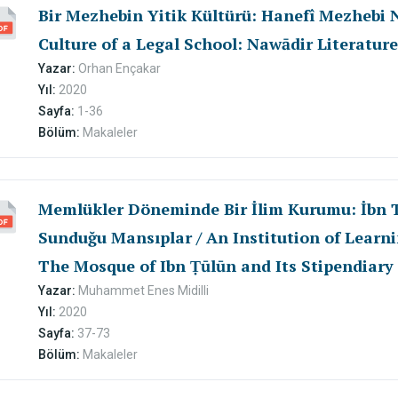
Bir Mezhebin Yitik Kültürü: Hanefî Mezhebi N
Culture of a Legal School: Nawādir Literature
Yazar:
Orhan Ençakar
Yıl:
2020
Sayfa:
1-36
Bölüm:
Makaleler
Memlükler Döneminde Bir İlim Kurumu: İbn 
Sunduğu Mansıplar / An Institution of Learn
The Mosque of Ibn Ṭūlūn and Its Stipendiary
Yazar:
Muhammet Enes Midilli
Yıl:
2020
Sayfa:
37-73
Bölüm:
Makaleler