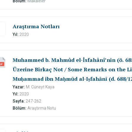
Bölüm:
Makaleler
Araştırma Notları
Yıl:
2020
Muhammed b. Mahmûd el-İsfahânî’nin (ö. 688/
Üzerine Birkaç Not / Some Remarks on the Li
Muḥammad ibn Maḥmūd al-Iṣfahānī (d. 688/1
Yazar:
M. Cüneyt Kaya
Yıl:
2020
Sayfa:
247-262
Bölüm:
Araştırma Notu