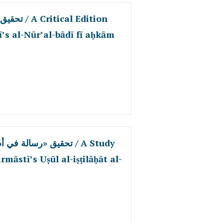
l Edition
’s al-Nūr’al-bādī fī aḥkām
تحقيق «رسال / A Study
māstī’s Uṣūl al-iṣṭilāḥāt al-