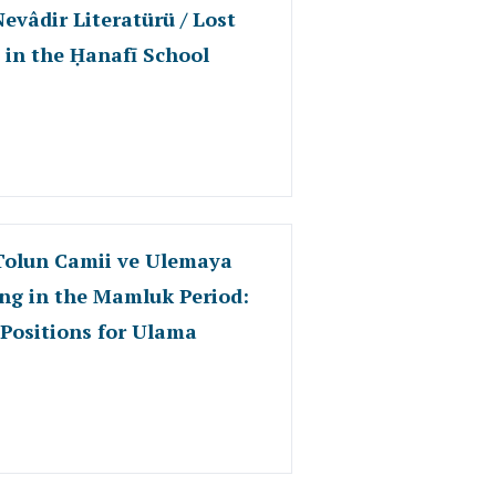
evâdir Literatürü / Lost
 in the Ḥanafī School
Tolun Camii ve Ulemaya
ing in the Mamluk Period:
 Positions for Ulama