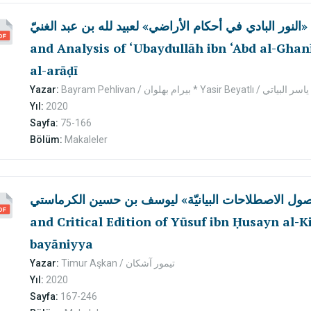
تحقيق «النور البادي في أحكام الأراضي» لعبيد لله بن عبد الغنيّ / A Critica
and Analysis of ‘Ubaydullāh ibn ‘Abd al-Ghanī
al-arāḍī
Yazar:
Bayram Pehlivan / بيرام بهلوان * Yasir Beyatlı / ياسر البياتي
Yıl:
2020
Sayfa:
75-166
Bölüm:
Makaleler
ة في أصول الاصطلاحات البيانيّة» ليوسف بن حسين الكرماستي
and Critical Edition of Yūsuf ibn Ḥusayn al-Kir
bayāniyya
Yazar:
Timur Aşkan / تيمور آشكان
Yıl:
2020
Sayfa:
167-246