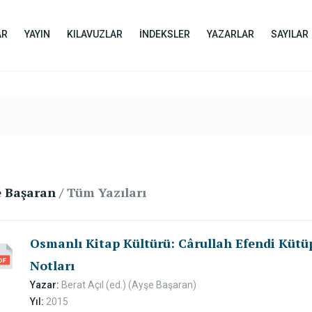
AR
YAYIN
KILAVUZLAR
İNDEKSLER
YAZARLAR
SAYILAR
e Başaran
/ Tüm Yazıları
Osmanlı Kitap Kültürü: Cârullah Efendi Küt
Notları
Yazar:
Berat Açıl (ed.) (Ayşe Başaran)
Yıl:
2015