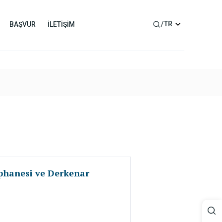
/
TR
BAŞVUR
İLETİŞİM
üphanesi ve Derkenar