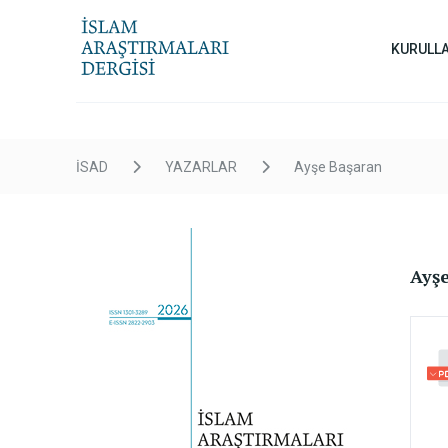
KURULL
İSAD
YAZARLAR
Ayşe Başaran
Ayş