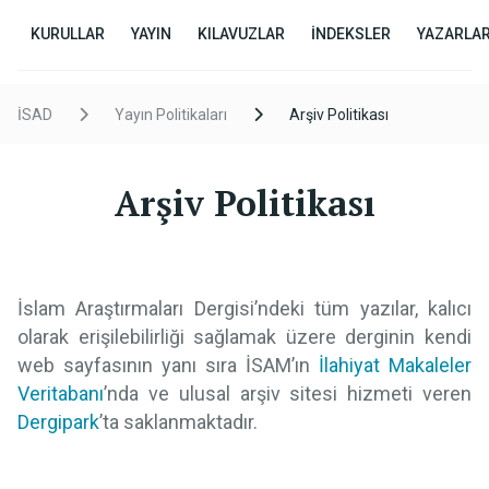
KURULLAR
YAYIN
KILAVUZLAR
İNDEKSLER
YAZARLA
İSAD
Yayın Politikaları
Arşiv Politikası
Arşiv Politikası
İslam Araştırmaları Dergisi’ndeki tüm yazılar, kalıcı
olarak erişilebilirliği sağlamak üzere derginin kendi
web sayfasının yanı sıra İSAM’ın
İlahiyat Makaleler
Veritabanı
’nda ve ulusal arşiv sitesi hizmeti veren
Dergipark
’ta saklanmaktadır.