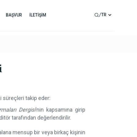
/
TR
BAŞVUR
İLETİŞİM
i
 süreçleri takip eder:
rmaları Dergisi
’nin kapsamına girip
ditör tarafından değerlendirilir.
 alana mensup bir veya birkaç kişinin