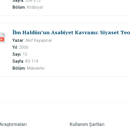
Sayfa:
208-213
Bölüm:
Kitâbiyat
İbn Haldûn’un Asabiyet Kavramı: Siyaset Teor
Yazar:
Akif Kayapınar
Yıl:
2006
Sayı:
15
Sayfa:
83-114
Bölüm:
Makaleler
Araştırmaları
Kullanım Şartları