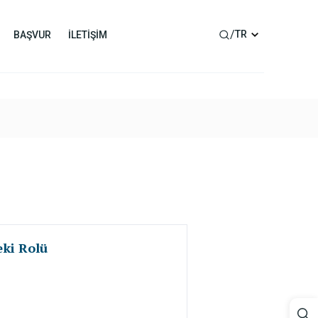
/
TR
BAŞVUR
İLETİŞİM
eki Rolü