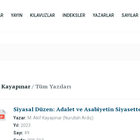
AR
YAYIN
KILAVUZLAR
İNDEKSLER
YAZARLAR
SAYILAR
f Kayapınar
/ Tüm Yazıları
Siyasal Düzen: Adalet ve Asabiyetin Siyasett
Yazar:
M. Akif Kayapınar (Nurullah Ardıç)
Yıl:
2023
Sayı:
49