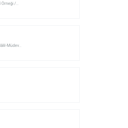
Örneği /...
lil-Müdev...