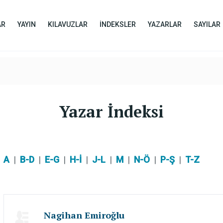
AR
YAYIN
KILAVUZLAR
İNDEKSLER
YAZARLAR
SAYILAR
Yazar İndeksi
A
|
B-D
|
E-G
|
H-İ
|
J-L
|
M
|
N-Ö
|
P-Ş
|
T-Z
Nagihan Emiroğlu