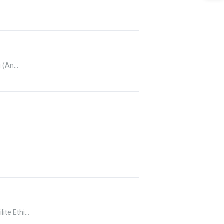
 (An...
te Ethi...