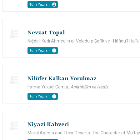
Tüm Yazıları
2
Nevzat Topal
Niğdeli Kadı Ahmed’in el-Veledü’ş-Şefîk ve’l-Hâfidü’l-Halîk’ı
Tüm Yazıları
1
Nilüfer Kalkan Yorulmaz
Fatma Yüksel Çamur,
Anlatıbilim ve Hadis
Tüm Yazıları
1
Niyazi Kahveci
Moral Agents and Their Deserts: The Character of Mu’tazili