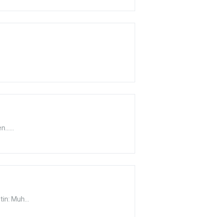
.....
in: Muh...