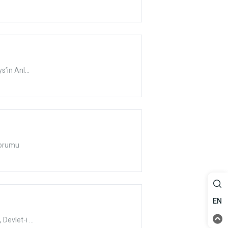
’in Anl...
Yorumu
EN
evlet-i ...