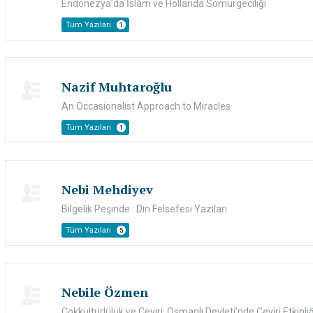
Endonezya’da İslâm ve Hollanda Sömürgeciliği
Tüm Yazıları
1
Nazif Muhtaroğlu
An Occasionalist Approach to Miracles
Tüm Yazıları
1
Nebi Mehdiyev
Bilgelik Peşinde : Din Felsefesi Yazıları
Tüm Yazıları
5
Nebile Özmen
Çokkültürlülük ve Çeviri: Osmanlı Devleti’nde Çeviri Etkinliği