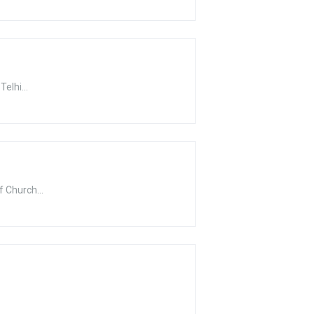
elhi...
 Church...