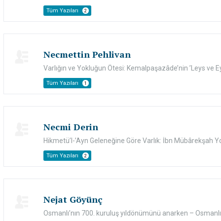
Tüm Yazıları
2
Necmettin Pehlivan
Varlığın ve Yokluğun Ötesi: Kemalpaşazâde’nin ’Leys ve Eys
Tüm Yazıları
1
Necmi Derin
Hikmetü’l-’Ayn Geleneğine Göre Varlık: İbn Mübârekşah 
Tüm Yazıları
2
Nejat Göyünç
Osmanlı’nın 700. kuruluş yıldönümünü anarken – Osmanlı, D