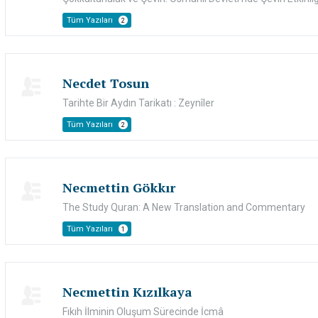
Tüm Yazıları
2
Necdet Tosun
Tarihte Bir Aydın Tarikatı : Zeynîler
Tüm Yazıları
2
Necmettin Gökkır
The Study Quran: A New Translation and Commentary
Tüm Yazıları
1
Necmettin Kızılkaya
Fıkıh İlminin Oluşum Sürecinde İcmâ