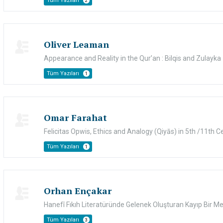
Tüm Yazıları
2
Oliver Leaman
Appearance and Reality in the Qur’an : Bilqis and Zulayka
Tüm Yazıları
1
Omar Farahat
Felicitas Opwis, Ethics and Analogy (Qiyās) in 5th /11th Cen.
Tüm Yazıları
1
Orhan Ençakar
Hanefî Fıkıh Literatüründe Gelenek Oluşturan Kayıp Bir Met
Tüm Yazıları
3