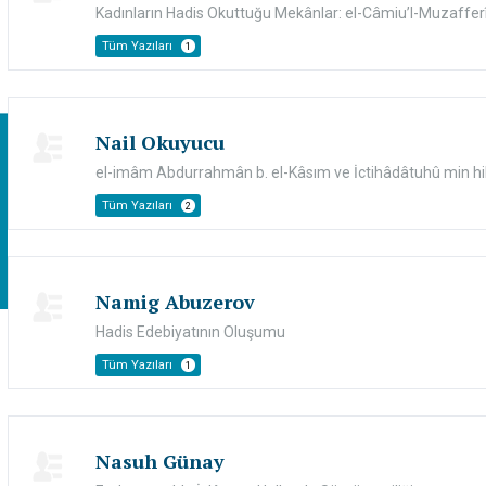
Kadınların Hadis Okuttuğu Mekânlar: el-Câmiu’l-Muzafferî 
Tüm Yazıları
1
Nail Okuyucu
el-imâm Abdurrahmân b. el-Kâsım ve İctihâdâtuhû min hilâ
Tüm Yazıları
2
Namig Abuzerov
Hadis Edebiyatının Oluşumu
Tüm Yazıları
1
Nasuh Günay