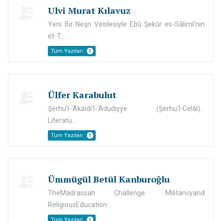
Ulvi Murat Kılavuz
Yeni Bir Neşri Vesilesiyle Ebû Şekûr es-Sâlimî’nin
et-T...
Tüm Yazıları
1
Ülfer Karabulut
Şerhu’l-ʿAkāidi’l-ʿAdudiyye (Şerhu’l-Celâl)...
Literatü...
Tüm Yazıları
1
Ümmügül Betül Kanburoğlu
TheMadrassah Challenge: Militancyand
ReligiousEducation...
Tüm Yazıları
1