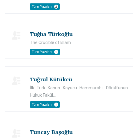
Tüm Yazıları
2
Tuğba Türkoğlu
The Crucible of Islam
Tüm Yazıları
1
Tuğrul Kütükcü
İlk Türk Kanun Koyucu Hammurabi: Dârülfünun
Hukuk Fakül...
Tüm Yazıları
1
Tuncay Başoğlu