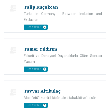
Talip Küçükcan
Turks in Germany : Between Inclusion and
Exclusion
Tüm Yazıları
4
Tamer Yıldırım
Felsefi ve Deneysel Dayanaklarla Ölüm Sonrası
Yaşam
Tüm Yazıları
6
Tayyar Altıkulaç
Ma’rifetü’l-kurrâi’l-kibâr ’ale’t-tabakâti ve’l-a’sâr
Tüm Yazıları
3