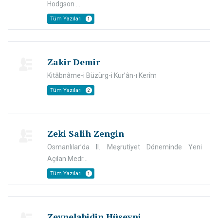
Hodgson ...
Tüm Yazıları
1
Zakir Demir
Kitâbnâme-i Büzürg-i Kur’ân-ı Kerîm
Tüm Yazıları
2
Zeki Salih Zengin
Osmanlılar’da II. Meşrutiyet Döneminde Yeni
Açılan Medr...
Tüm Yazıları
1
Zeynelabidin Hüseyni