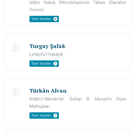
İslâm Hukuk Metodolojisinde Tahsis (Daraltıcı
Yorum)
Tüm Yazıları
6
Turgay Şafak
Letâyifü’l-hakāyik
Tüm Yazıları
1
Türkân Alvan
Kitâbü’l-Menâmât: Sultan III. Murad’ın Rüya
Mektupları
Tüm Yazıları
1