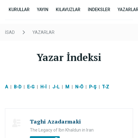
KURULLAR
YAYIN
KILAVUZLAR
İNDEKSLER
YAZARLA
İSAD
YAZARLAR
Yazar İndeksi
A
|
B-D
|
E-G
|
H-İ
|
J-L
|
M
|
N-Ö
|
P-Ş
|
T-Z
Taghi Azadarmaki
The Legacy of Ibn Khaldun in Iran