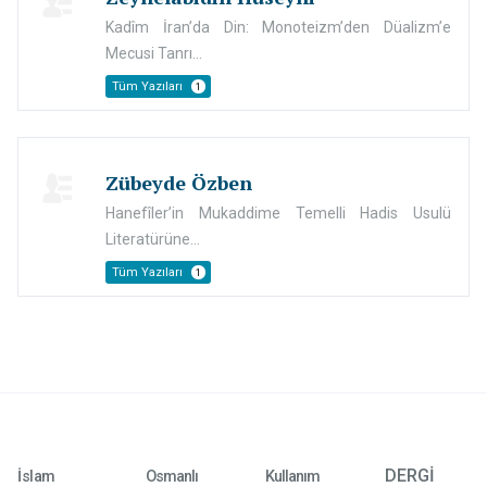
Kadîm İran’da Din: Monoteizm’den Düalizm’e
Mecusi Tanrı...
Tüm Yazıları
1
Zübeyde Özben
Hanefîler’in Mukaddime Temelli Hadis Usulü
Literatürüne...
Tüm Yazıları
1
DERGİ
İslam
Osmanlı
Kullanım