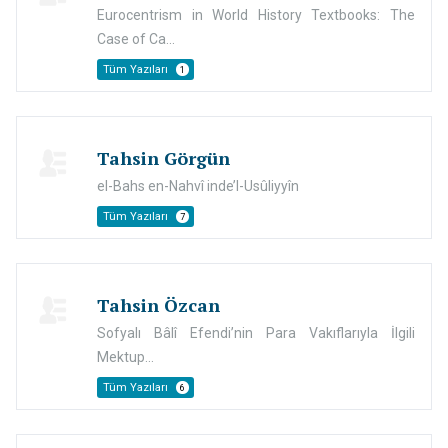
Eurocentrism in World History Textbooks: The
Case of Ca...
Tüm Yazıları
1
Tahsin Görgün
el-Bahs en-Nahvî inde’l-Usûliyyîn
Tüm Yazıları
7
Tahsin Özcan
Sofyalı Bâlî Efendi’nin Para Vakıflarıyla İlgili
Mektup...
Tüm Yazıları
6