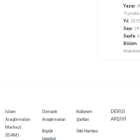
Zeitl
Yazar:
A
Toprakk
Yıl:
201
Sayı:
24
Sayfa:
6
Bölüm:
Makalel
DERGİ
İslam
Osmanlı
Kullanım
ARŞİVİ
Araştırmaları
Araştırmaları
Şartları
Merkezi
Büyük
Site Haritası
(İSAM)
İstanbul