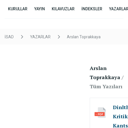
KURULLAR
YAYIN
KILAVUZLAR
İNDEKSLER
YAZARLA
İSAD
YAZARLAR
Arslan Toprakkaya
Arslan
Toprakkaya
/
Tüm Yazıları
Dinlt
Kriti
Kants