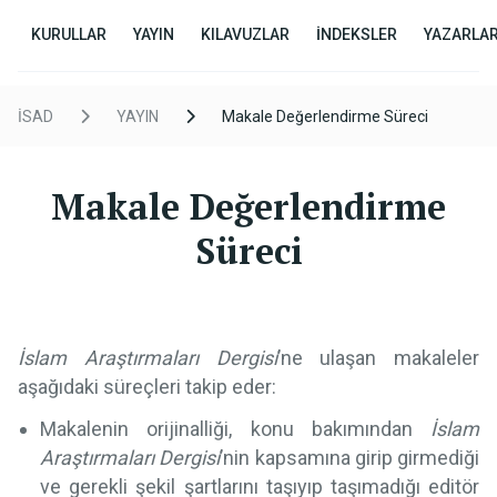
KURULLAR
YAYIN
KILAVUZLAR
İNDEKSLER
YAZARLA
İSAD
YAYIN
Makale Değerlendirme Süreci
Makale Değerlendirme
Süreci
İslam Araştırmaları Dergisi
’ne ulaşan makaleler
aşağıdaki süreçleri takip eder:
Makalenin orijinalliği, konu bakımından
İslam
Araştırmaları Dergisi
’nin kapsamına girip girmediği
ve gerekli şekil şartlarını taşıyıp taşımadığı editör