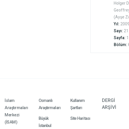
Holger 
the C
Geoffre
of
(Ayşe Zi
Globa
Yıl:
200
Sayı:
21
Sayfa:
1
Bölüm:
DERGİ
İslam
Osmanlı
Kullanım
ARŞİVİ
Araştırmaları
Araştırmaları
Şartları
Merkezi
Büyük
Site Haritası
(İSAM)
İstanbul