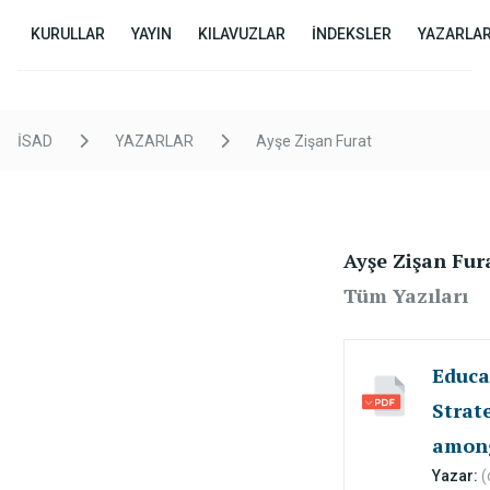
KURULLAR
YAYIN
KILAVUZLAR
İNDEKSLER
YAZARLA
İSAD
YAZARLAR
Ayşe Zişan Furat
Ayşe Zişan Fur
Tüm Yazıları
Educa
Strat
amon
Musli
Yazar:
(