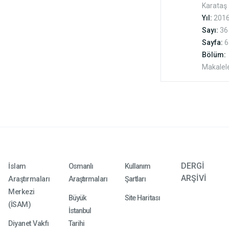
Karataş
tahkīk
Yıl:
201
tebei
Sayı:
36
beyne
Sayfa:
6
Bölüm:
ve’l-
Makalel
İsimli
Kelâ
Risâle
Kalā
Treat
Kemāl
DERGİ
İslam
Osmanlı
Kullanım
Harpū
ARŞİVİ
Araştırmaları
Araştırmaları
Şartları
Tathbī
Merkezi
Büyük
Site Haritası
(İSAM)
mafhū
İstanbul
tahqīq
Diyanet Vakfı
Tarihi