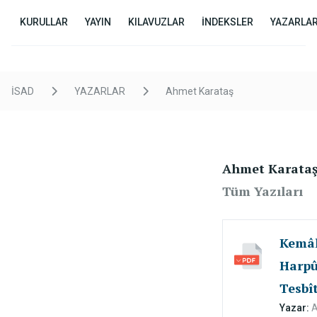
KURULLAR
YAYIN
KILAVUZLAR
İNDEKSLER
YAZARLA
İSAD
YAZARLAR
Ahmet Karataş
Ahmet Karata
Tüm Yazıları
Kemâl
Harpû
Tesbît
mefhû
Yazar: