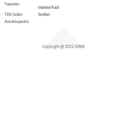
Yayınları
taba‘
İstanbul Kadı
TDV İslâm
Sicilleri
bayn
Ansiklopedisi
al-‘il
al-ma
Copyright @ 2022 İSAM